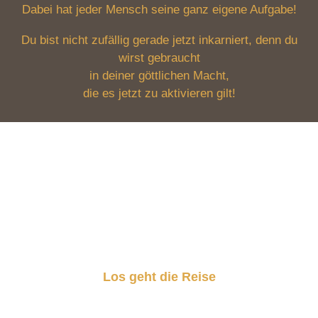
Dabei hat jeder Mensch seine ganz eigene Aufgabe!
Du bist nicht zufällig gerade jetzt inkarniert, denn du
wirst gebraucht
in deiner göttlichen Macht,
die es jetzt zu aktivieren gilt!
Melde dich jetzt an und erfahre,
wie du in deine Kraft und Größe treten kannst,
um deine Berufung zu leben!
Los geht die Reise