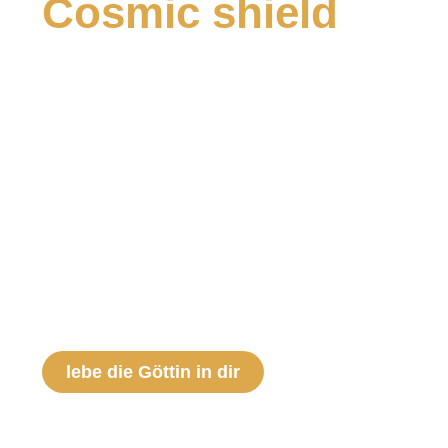
Cosmic shield
Dein Frequenzschild für den Übergang
Wir befinden uns in einer Zeit des Wandels mitten in
einem spirituellen Kampf der Dunkelheit gegen das
Licht. Dieser Kampf wird nicht mit explosiven
physischen Waffen geführt, sondern mit
Frequenzen.
Daher ist er für dich vielleicht nicht sichtbar, jedoch
ganz bestimmt fühlbar – besonders in
Deutschland!
lebe die Göttin in dir